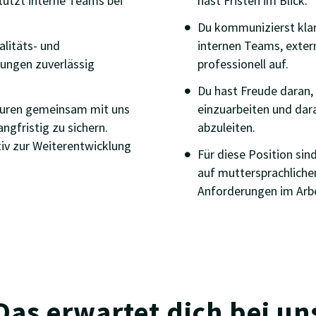
tützt interne Teams bei
hast Fristen im Blick.
Du kommunizierst klar
alitäts- und
internen Teams, extern
rungen zuverlässig
professionell auf.
Du hast Freude daran,
turen gemeinsam mit uns
einzuarbeiten und dara
ngfristig zu sichern.
abzuleiten.
tiv zur Weiterentwicklung
Für diese Position sin
auf muttersprachlich
Anforderungen im Arbe
Das erwartet dich bei un