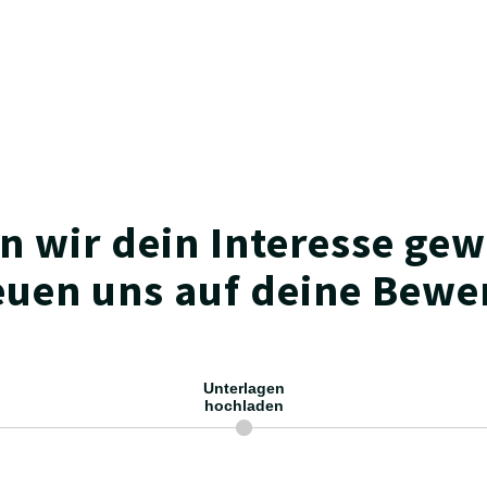
30 Tage Urlaub, eine betriebliche Altersvorsorge un
und Freiraum
n wir dein Interesse gew
euen uns auf deine Bew
Unterlagen
hochladen