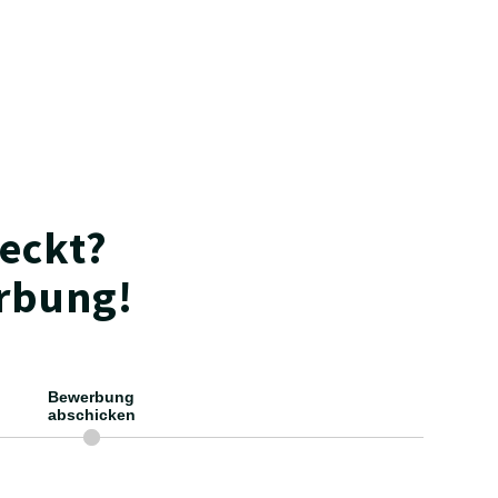
d eine Krankenversicherung bieten dir Sicherheit
eckt?
erbung!
Bewerbung
abschicken