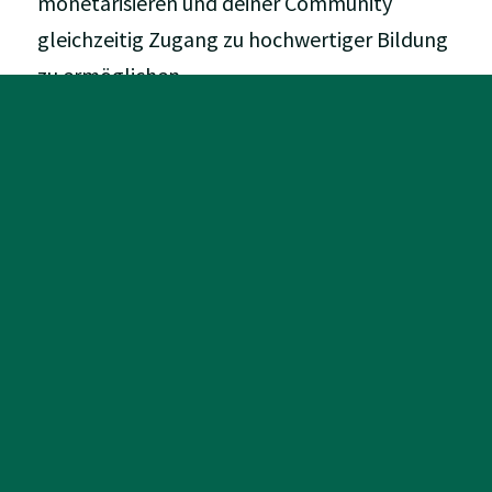
monetarisieren und deiner Community
gleichzeitig Zugang zu hochwertiger Bildung
zu ermöglichen.
Was wir voraussetzen:
Du bist mindestens 18 Jahre alt und
geschäftsfähig
Du betreibst eine eigene Website, einen Blog
oder Social-Media-Kanäle
Deine Inhalte passen zu unseren